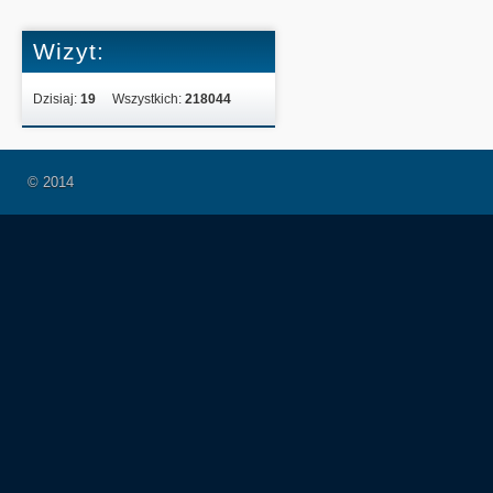
Wizyt:
Dzisiaj:
19
Wszystkich:
218044
© 2014