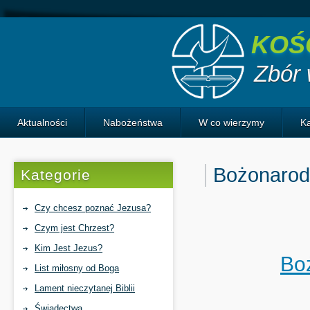
KOŚ
Zbór
Aktualności
Nabożeństwa
W co wierzymy
K
Historia Izraela
Bożonarodz
Kategorie
Czy chcesz poznać Jezusa?
Czym jest Chrzest?
Kim Jest Jezus?
Bo
List miłosny od Boga
Lament nieczytanej Biblii
Świadectwa